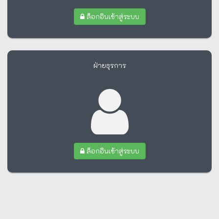
ล็อกอินเข้าสู่ระบบ
ฝ่ายธุรการ
ล็อกอินเข้าสู่ระบบ