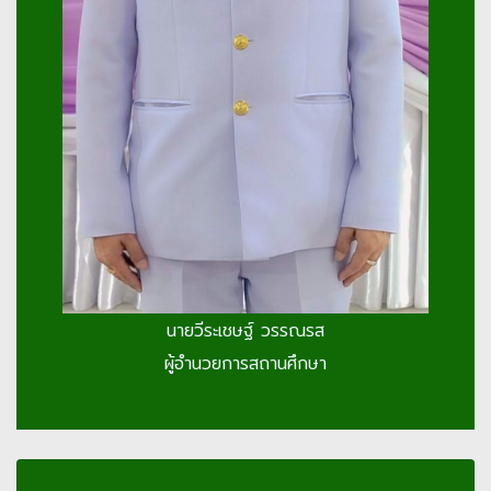
นายวีระเชษฐ์ วรรณรส
ผู้อำนวยการสถานศึกษา