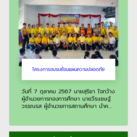
สัมพันธ์อันดีระหว่างผู้ปกครองกับโรงเรียน
เปิดโอกาสให้ผู้ปกครองนักเรียนได้มีส่วน
ร่วมให้ข้อมูลข้อ
โครงการอบรมซ้อมแผนความปลอดภัย
วันที่ 7 ตุลาคม 2567 นายสุริยา ใจกว้าง
ผู้อำนวยการกองการศึกษา นายวีระเชษฐ์
วรรณรส ผู้อำนวยการสถานศึกษา นำคณะ
ครู นักเรียน โรงเรียนเทศบาลเวียงพางคำ
เข้าร่วมโครงการอบรมซ้อมแผนความ
ปลอดภัย โดยมีการซ้อมแผนความ
ปลอดภัยเกี่ยวกับเเผนป้องกันเเละระงับอัคคี