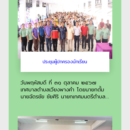
ประชุมผู้ปกครองนักเรียน
วันพฤหัสบดี ที่ ๓๑ ตุลาคม ๒๕๖๗
เทศบาลตำบลเวียงพางคำ โดยนายกตั้ม
นายฉัตรชัย ชัยศิริ นายกเทศมนตรีตำบล
เวียงพางคำ พร้อมด้วยคณะผู้บริหารเป็น
ประธานในการเปิดประชุมผู้ปกครอง
นักเรียนโรงเรียนเทศบาลเวียงพางคำภาค
เรียนที่ ๒/๒๕๖๗ ขึ้น เพื่อสร้างความ